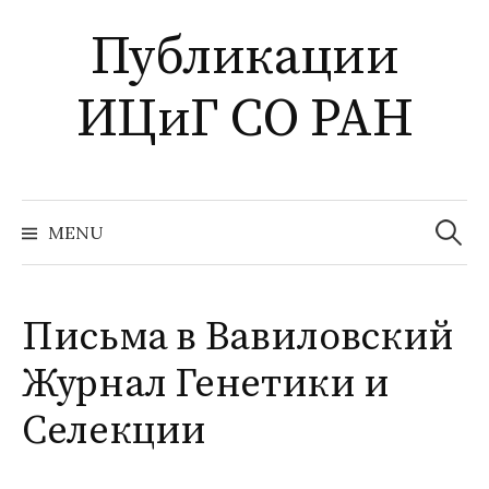
S
Публикации
k
i
ИЦиГ СО РАН
p
t
o
c
Н
o
а
MENU
й
n
т
и
t
:
e
Письма в Вавиловский
n
t
Журнал Генетики и
Селекции