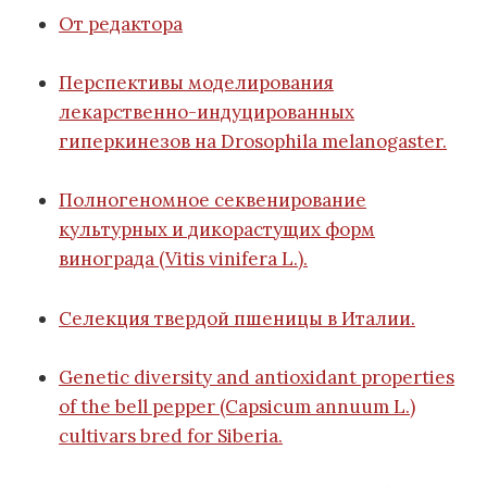
От редактора
Перспективы моделирования
лекарственно-индуцированных
гиперкинезов на Drosophila melanogaster.
Полногеномное секвенирование
культурных и дикорастущих форм
винограда (Vitis vinifera L.).
Селекция твердой пшеницы в Италии.
Genetic diversity and antioxidant properties
of the bell pepper (Capsicum annuum L.)
cultivars bred for Siberia.